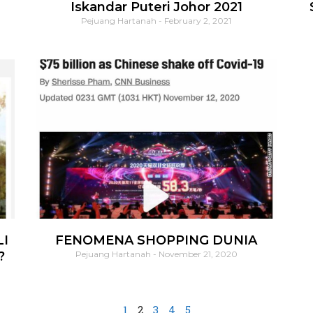
Iskandar Puteri Johor 2021
Pejuang Hartanah
February 2, 2021
I
FENOMENA SHOPPING DUNIA
?
Pejuang Hartanah
November 21, 2020
1
2
3
4
5