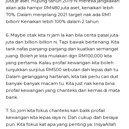
juta je aset. Hujung tahun 2019 ni mereka jangkakan
akan ada hampir RM480 juta aset, kenaikan lebih
70%. Dalam menjelang 2021 target nak ada RM1
billion! Kenaikan lebih 100% dalam 2 tahun.
6. Maybe otak kita ni jam la kan bila cerita pasal juta-
juta dan billion-billion ni. Tapi bawak bertenang. Kita
tarik nafas panjang-panjang dan kuatkan semangat
juang. Boleh je kita mulakan dgn RM100,000 kita
yang pertama. Kalau profail kewangan kita boleh
tunjukkan surplus RM500 sebulan dah lepas dah tu.
Dalam gelanggang hartanah, kita tak perlu cari duit
banyak-banyak macam tu. Kita just nak kena bina
profail kewangan yang chanteks dan kemas di mata
bank.
7. So, jom kita fokus chanteks kan balik profail
kewangan kita lepas raya ni. Dah cukup dah beraya
pun. Kita fokus kat apa yang penting ya. InsyaAllah