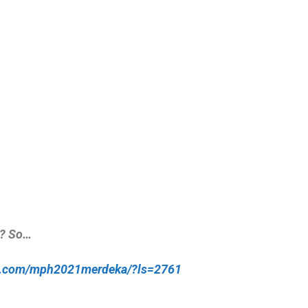
r? So…
ah.com/mph2021merdeka/?ls=2761